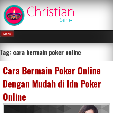
Skip
to
content
Main taruhan online di bandar Indonesia yang memberikan banyak bonus saat melakukan
daftar akun bola 88. Agen kami juga menyediakan permainan idn poker resmi
Menu
Tag:
cara bermain poker online
Cara Bermain Poker Online
Dengan Mudah di Idn Poker
Online