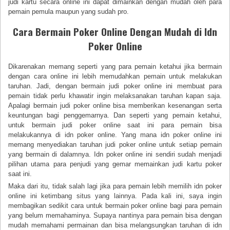
judi kartu secara online ini dapat dimainkan dengan mudah oleh para
pemain pemula maupun yang sudah pro.
Cara Bermain Poker Online Dengan Mudah di Idn
Poker Online
Dikarenakan memang seperti yang para pemain ketahui jika bermain
dengan cara online ini lebih memudahkan pemain untuk melakukan
taruhan. Jadi, dengan bermain judi poker online ini membuat para
pemain tidak perlu khawatir ingin melaksanakan taruhan kapan saja.
Apalagi bermain judi poker online bisa memberikan kesenangan serta
keuntungan bagi penggemarnya. Dan seperti yang pemain ketahui,
untuk bermain judi poker online saat ini para pemain bisa
melakukannya di idn poker online. Yang mana idn poker online ini
memang menyediakan taruhan judi poker online untuk setiap pemain
yang bermain di dalamnya. Idn poker online ini sendiri sudah menjadi
pilihan utama para penjudi yang gemar memainkan judi kartu poker
saat ini.
Maka dari itu, tidak salah lagi jika para pemain lebih memilih idn poker
online ini ketimbang situs yang lainnya. Pada kali ini, saya ingin
membagikan sedikit cara untuk bermain poker online bagi para pemain
yang belum memahaminya. Supaya nantinya para pemain bisa dengan
mudah memahami permainan dan bisa melangsungkan taruhan di idn