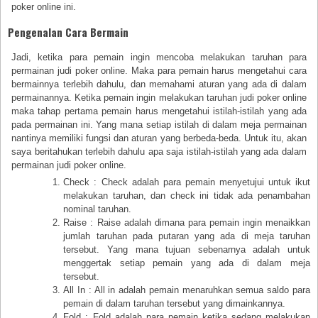
poker online ini.
Pengenalan Cara Bermain
Jadi, ketika para pemain ingin mencoba melakukan taruhan para
permainan judi poker online. Maka para pemain harus mengetahui cara
bermainnya terlebih dahulu, dan memahami aturan yang ada di dalam
permainannya. Ketika pemain ingin melakukan taruhan judi poker online
maka tahap pertama pemain harus mengetahui istilah-istilah yang ada
pada permainan ini. Yang mana setiap istilah di dalam meja permainan
nantinya memiliki fungsi dan aturan yang berbeda-beda. Untuk itu, akan
saya beritahukan terlebih dahulu apa saja istilah-istilah yang ada dalam
permainan judi poker online.
Check : Check adalah para pemain menyetujui untuk ikut
melakukan taruhan, dan check ini tidak ada penambahan
nominal taruhan.
Raise : Raise adalah dimana para pemain ingin menaikkan
jumlah taruhan pada putaran yang ada di meja taruhan
tersebut. Yang mana tujuan sebenarnya adalah untuk
menggertak setiap pemain yang ada di dalam meja
tersebut.
All In : All in adalah pemain menaruhkan semua saldo para
pemain di dalam taruhan tersebut yang dimainkannya.
Fold : Fold adalah para pemain ketika sedang melakukan