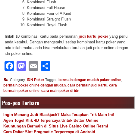
Kombinasi Flush
Kombinasi Full House
Kombinasi Four of A Kind
Kombinasi Straight Flush
Kombinasi Royal Flush
Inilah 10 kombinasi kartu pada permainan
judi kartu poker
yang perlu
anda ketahui. Dengan mengetahui setiap kombinasi kartu poker yang
ada inilah maka anda bisa melakukan taruhan judi poker online dengan
idn poker online.
F
M
E
S
a
a
m
h
Category:
IDN Poker
Tagged
bermain dengan mudah poker online
,
c
st
ai
ar
bermain poker online dengan mudah
,
cara bermain judi kartu
,
cara
bermain poker online
,
cara main poker di idn
e
o
l
e
Pos-pos Terbaru
b
d
o
o
Ingin Menang Judi Blackjack? Maka Terapkan Trik Main Ini!
Agen Togel Klik 4D Terpercaya Untuk Bettor Online
o
n
Keuntungan Bermain di Situs Live Casino Online Resmi
k
Cara Daftar Slot Pragmatic Terpercaya di Android