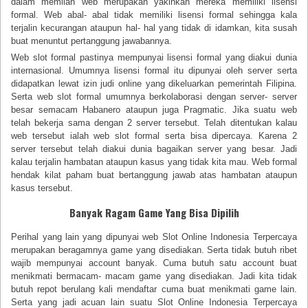
dalam memilah web merupakan yakinkan mereka memiliki lisensi
formal. Web abal- abal tidak memiliki lisensi formal sehingga kala
terjalin kecurangan ataupun hal- hal yang tidak di idamkan, kita susah
buat menuntut pertanggung jawabannya.
Web slot formal pastinya mempunyai lisensi formal yang diakui dunia
internasional. Umumnya lisensi formal itu dipunyai oleh server serta
didapatkan lewat izin judi online yang dikeluarkan pemerintah Filipina.
Serta web slot formal umumnya berkolaborasi dengan server- server
besar semacam Habanero ataupun juga Pragmatic. Jika suatu web
telah bekerja sama dengan 2 server tersebut. Telah ditentukan kalau
web tersebut ialah web slot formal serta bisa dipercaya. Karena 2
server tersebut telah diakui dunia bagaikan server yang besar. Jadi
kalau terjalin hambatan ataupun kasus yang tidak kita mau. Web formal
hendak kilat paham buat bertanggung jawab atas hambatan ataupun
kasus tersebut.
Banyak Ragam Game Yang Bisa Dipilih
Perihal yang lain yang dipunyai web Slot Online Indonesia Terpercaya
merupakan beragamnya game yang disediakan. Serta tidak butuh ribet
wajib mempunyai account banyak. Cuma butuh satu account buat
menikmati bermacam- macam game yang disediakan. Jadi kita tidak
butuh repot berulang kali mendaftar cuma buat menikmati game lain.
Serta yang jadi acuan lain suatu Slot Online Indonesia Terpercaya