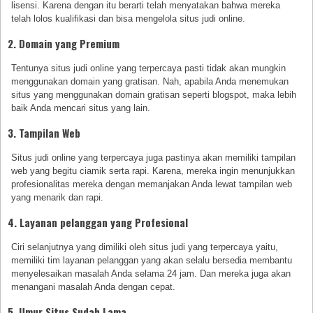
lisensi. Karena dengan itu berarti telah menyatakan bahwa mereka
telah lolos kualifikasi dan bisa mengelola situs judi online.
2. Domain yang Premium
Tentunya situs judi online yang terpercaya pasti tidak akan mungkin
menggunakan domain yang gratisan. Nah, apabila Anda menemukan
situs yang menggunakan domain gratisan seperti blogspot, maka lebih
baik Anda mencari situs yang lain.
3. Tampilan Web
Situs judi online yang terpercaya juga pastinya akan memiliki tampilan
web yang begitu ciamik serta rapi. Karena, mereka ingin menunjukkan
profesionalitas mereka dengan memanjakan Anda lewat tampilan web
yang menarik dan rapi.
4. Layanan pelanggan yang Profesional
Ciri selanjutnya yang dimiliki oleh situs judi yang terpercaya yaitu,
memiliki tim layanan pelanggan yang akan selalu bersedia membantu
menyelesaikan masalah Anda selama 24 jam. Dan mereka juga akan
menangani masalah Anda dengan cepat.
5. Umur Situs Sudah Lama