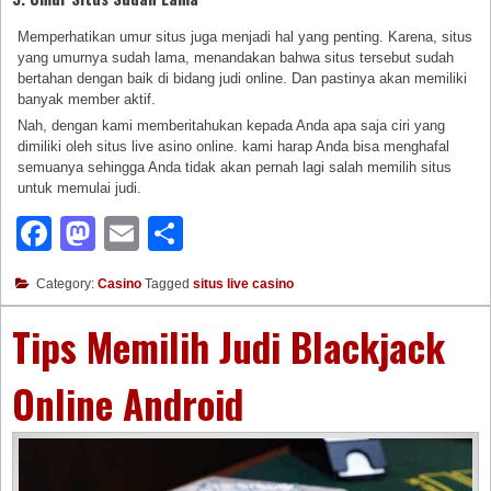
Memperhatikan umur situs juga menjadi hal yang penting. Karena, situs
yang umurnya sudah lama, menandakan bahwa situs tersebut sudah
bertahan dengan baik di bidang judi online. Dan pastinya akan memiliki
banyak member aktif.
Nah, dengan kami memberitahukan kepada Anda apa saja ciri yang
dimiliki oleh situs live asino online. kami harap Anda bisa menghafal
semuanya sehingga Anda tidak akan pernah lagi salah memilih situs
untuk memulai judi.
F
M
E
S
a
a
m
h
Category:
Casino
Tagged
situs live casino
c
st
ai
ar
Tips Memilih Judi Blackjack
e
o
l
e
b
d
Online Android
o
o
o
n
k