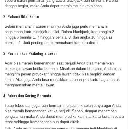
seperti istilah permainan yang ada di blackjack dan lain-lain. Karena
dengan begitu, maka Anda dapat meminimalisir kekalahan.
2. Pahami Nilai Kartu
Selain memahami aturan mainnya Anda juga perlu memahami
bagaimana kartu blackjak di nilai. Dalam blackjack, kartu angka 2
hingga 6 bernilai 1, 7 hingga 9 bernilai 0, dan angka 10 hingga as
bernilai -1. Jadi penting untuk memahami kartu itu dinilai.
3. Permainkan Psikologis Lawan
Agar bisa meraih kemenangan saat berjudi Anda bisa memainkan
psikologis lawan ketika bermain. Misalkan dalam fitur chat, Anda bisa
mengirim pesan provokatif hingga lawan tidak bisa berpikir dengan
jernih. Atau juga Anda bisa menaikkan taruhan jika kartu bagus untuk
menghancurkan mental lawan.
4. Fokus dan Sering Bermain
Tetap fokus dan juga rutin bermain menjadi trik selanjutnya agar Anda
bisa meraih kemenangan ketika berjudi. Sebab, dengan menambah
pengalaman maka Anda dapat memprediksikan nilai kartu lawan secara
tepat sehingga kemenangan pun dapat diraih.
Nah, Anda wajib menggunakan semua trik menang judi blackjack di