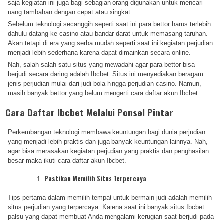
saja kegiatan ini juga bagi sebagian orang digunakan untuk mencari
uang tambahan dengan cepat atau singkat.
Sebelum teknologi secanggih seperti saat ini para bettor harus terlebih
dahulu datang ke casino atau bandar darat untuk memasang taruhan.
Akan tetapi di era yang serba mudah seperti saat ini kegiatan perjudian
menjadi lebih sederhana karena dapat dimainkan secara online.
Nah, salah salah satu situs yang mewadahi agar para bettor bisa
berjudi secara daring adalah Ibcbet. Situs ini menyediakan beragam
jenis perjudian mulai dari judi bola hingga perjudian casino. Namun,
masih banyak bettor yang belum mengerti cara daftar akun Ibcbet.
Cara Daftar Ibcbet Melalui Ponsel Pintar
Perkembangan teknologi membawa keuntungan bagi dunia perjudian
yang menjadi lebih praktis dan juga banyak keuntungan lainnya. Nah,
agar bisa merasakan kegiatan perjudian yang praktis dan penghasilan
besar maka ikuti cara daftar akun Ibcbet.
Pastikan Memilih Situs Terpercaya
Tips pertama dalam memilih tempat untuk bermain judi adalah memilih
situs perjudian yang terpercaya. Karena saat ini banyak situs Ibcbet
palsu yang dapat membuat Anda mengalami kerugian saat berjudi pada