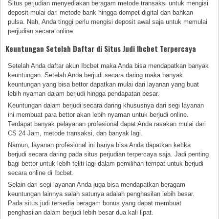
Situs perjudian menyediakan beragam metode transaksi untuk mengisi
deposit mulai dari metode bank hingga dompet digital dan bahkan
pulsa. Nah, Anda tinggi perlu mengisi deposit awal saja untuk memulai
perjudian secara online.
Keuntungan Setelah Daftar di Situs Judi Ibcbet Terpercaya
Setelah Anda daftar akun Ibcbet maka Anda bisa mendapatkan banyak
keuntungan. Setelah Anda berjudi secara daring maka banyak
keuntungan yang bisa bettor dapatkan mulai dari layanan yang buat
lebih nyaman dalam berjudi hingga pendapatan besar.
Keuntungan dalam berjudi secara daring khususnya dari segi layanan
ini membuat para bettor akan lebih nyaman untuk berjudi online.
Terdapat banyak pelayanan profesional dapat Anda rasakan mulai dari
CS 24 Jam, metode transaksi, dan banyak lagi.
Namun, layanan profesional ini hanya bisa Anda dapatkan ketika
berjudi secara daring pada situs perjudian terpercaya saja. Jadi penting
bagi bettor untuk lebih teliti lagi dalam pemilihan tempat untuk berjudi
secara online di Ibcbet.
Selain dari segi layanan Anda juga bisa mendapatkan beragam
keuntungan lainnya salah satunya adalah penghasilan lebih besar.
Pada situs judi tersedia beragam bonus yang dapat membuat
penghasilan dalam berjudi lebih besar dua kali lipat.