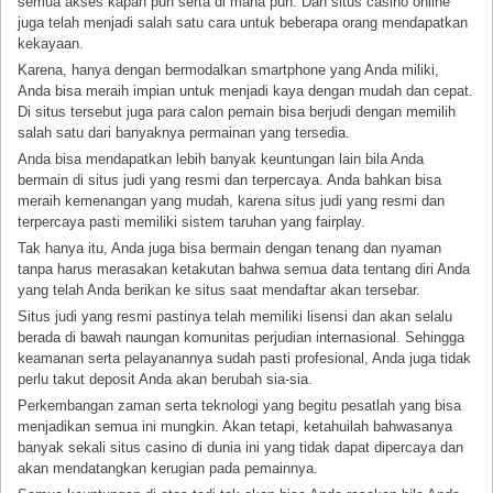
semua akses kapan pun serta di mana pun. Dan situs casino online
juga telah menjadi salah satu cara untuk beberapa orang mendapatkan
kekayaan.
Karena, hanya dengan bermodalkan smartphone yang Anda miliki,
Anda bisa meraih impian untuk menjadi kaya dengan mudah dan cepat.
Di situs tersebut juga para calon pemain bisa berjudi dengan memilih
salah satu dari banyaknya permainan yang tersedia.
Anda bisa mendapatkan lebih banyak keuntungan lain bila Anda
bermain di situs judi yang resmi dan terpercaya. Anda bahkan bisa
meraih kemenangan yang mudah, karena situs judi yang resmi dan
terpercaya pasti memiliki sistem taruhan yang fairplay.
Tak hanya itu, Anda juga bisa bermain dengan tenang dan nyaman
tanpa harus merasakan ketakutan bahwa semua data tentang diri Anda
yang telah Anda berikan ke situs saat mendaftar akan tersebar.
Situs judi yang resmi pastinya telah memiliki lisensi dan akan selalu
berada di bawah naungan komunitas perjudian internasional. Sehingga
keamanan serta pelayanannya sudah pasti profesional, Anda juga tidak
perlu takut deposit Anda akan berubah sia-sia.
Perkembangan zaman serta teknologi yang begitu pesatlah yang bisa
menjadikan semua ini mungkin. Akan tetapi, ketahuilah bahwasanya
banyak sekali situs casino di dunia ini yang tidak dapat dipercaya dan
akan mendatangkan kerugian pada pemainnya.