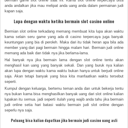
bermain game slot online saat ini. Karna slot online terpercaya bisa
anda andalkan jika mau melipat anda uang anda dalam permainan judi
kapan saja.
Lupa dengan waktu ketika bermain slot casino online
Bermian slot online terkadang memang membuat kita lupa akan waktu
karna selain seru game yang ada di casino terpercaya juga banyak
keuntungan yang bia di peroleh. Maka dari itu tidak heran apa bila ada
member yang dari pagi bermain hingga malam hari. Bermain judi online
memang ada baik dan tidak nya jika berlama-lama.
Hal banyak nya jika bermain lama dengan slot online tentu akan
menghasil kan uang yang banyak sekali. Dan yang buruk nya kalian
akan lupa dengan waktu karna waktu bukan hanya untuk berjudi online
saja. Akan tetapi banyak yang bisa kita manfaatkan waktu tersebut
seperti.
Kumpul dengan keluarga, bertemu teman anda dan untuk bekerja tentu
nya bukan karna bisa menghasilkan banyak uang dari slot online kalian
lupakan itu semua. jadi seperti itulah yang wajib anda tahu jika bermain
judi online setia hari batasi waktu bermain judi slot online dengan
seperlu nya saja.
Peluang bisa kalian dapatkan jika bermain judi casino uang asli