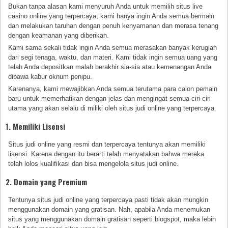
Bukan tanpa alasan kami menyuruh Anda untuk memilih situs live
casino online yang terpercaya, kami hanya ingin Anda semua bermain
dan melakukan taruhan dengan penuh kenyamanan dan merasa tenang
dengan keamanan yang diberikan.
Kami sama sekali tidak ingin Anda semua merasakan banyak kerugian
dari segi tenaga, waktu, dan materi. Kami tidak ingin semua uang yang
telah Anda depositkan malah berakhir sia-sia atau kemenangan Anda
dibawa kabur oknum penipu.
Karenanya, kami mewajibkan Anda semua terutama para calon pemain
baru untuk memerhatikan dengan jelas dan mengingat semua ciri-ciri
utama yang akan selalu di miliki oleh situs judi online yang terpercaya.
1. Memiliki Lisensi
Situs judi online yang resmi dan terpercaya tentunya akan memiliki
lisensi. Karena dengan itu berarti telah menyatakan bahwa mereka
telah lolos kualifikasi dan bisa mengelola situs judi online.
2. Domain yang Premium
Tentunya situs judi online yang terpercaya pasti tidak akan mungkin
menggunakan domain yang gratisan. Nah, apabila Anda menemukan
situs yang menggunakan domain gratisan seperti blogspot, maka lebih