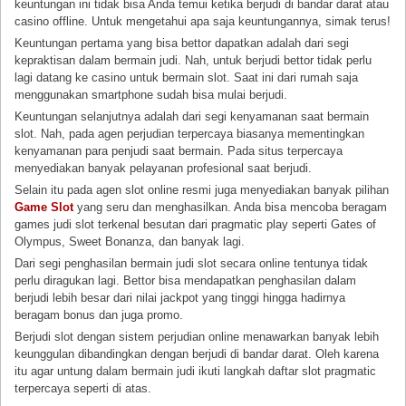
keuntungan ini tidak bisa Anda temui ketika berjudi di bandar darat atau
casino offline. Untuk mengetahui apa saja keuntungannya, simak terus!
Keuntungan pertama yang bisa bettor dapatkan adalah dari segi
kepraktisan dalam bermain judi. Nah, untuk berjudi bettor tidak perlu
lagi datang ke casino untuk bermain slot. Saat ini dari rumah saja
menggunakan smartphone sudah bisa mulai berjudi.
Keuntungan selanjutnya adalah dari segi kenyamanan saat bermain
slot. Nah, pada agen perjudian terpercaya biasanya mementingkan
kenyamanan para penjudi saat bermain. Pada situs terpercaya
menyediakan banyak pelayanan profesional saat berjudi.
Selain itu pada agen slot online resmi juga menyediakan banyak pilihan
Game Slot
yang seru dan menghasilkan. Anda bisa mencoba beragam
games judi slot terkenal besutan dari pragmatic play seperti Gates of
Olympus, Sweet Bonanza, dan banyak lagi.
Dari segi penghasilan bermain judi slot secara online tentunya tidak
perlu diragukan lagi. Bettor bisa mendapatkan penghasilan dalam
berjudi lebih besar dari nilai jackpot yang tinggi hingga hadirnya
beragam bonus dan juga promo.
Berjudi slot dengan sistem perjudian online menawarkan banyak lebih
keunggulan dibandingkan dengan berjudi di bandar darat. Oleh karena
itu agar untung dalam bermain judi ikuti langkah daftar slot pragmatic
terpercaya seperti di atas.