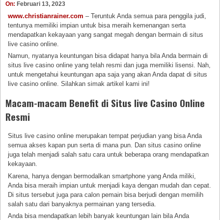
On:
Februari 13, 2023
www.christianrainer.com
– Teruntuk Anda semua para penggila judi,
tentunya memiliki impian untuk bisa meraih kemenangan serta
mendapatkan kekayaan yang sangat megah dengan bermain di situs
live casino online.
Namun, nyatanya keuntungan bisa didapat hanya bila Anda bermain di
situs live casino online yang telah resmi dan juga memiliki lisensi. Nah,
untuk mengetahui keuntungan apa saja yang akan Anda dapat di situs
live casino online. Silahkan simak artikel kami ini!
Macam-macam Benefit di Situs live Casino Online
Resmi
Situs live casino online merupakan tempat perjudian yang bisa Anda
semua akses kapan pun serta di mana pun. Dan situs casino online
juga telah menjadi salah satu cara untuk beberapa orang mendapatkan
kekayaan.
Karena, hanya dengan bermodalkan smartphone yang Anda miliki,
Anda bisa meraih impian untuk menjadi kaya dengan mudah dan cepat.
Di situs tersebut juga para calon pemain bisa berjudi dengan memilih
salah satu dari banyaknya permainan yang tersedia.
Anda bisa mendapatkan lebih banyak keuntungan lain bila Anda