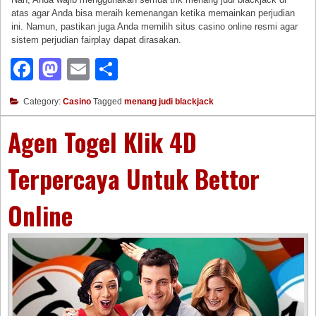
atas agar Anda bisa meraih kemenangan ketika memainkan perjudian
ini. Namun, pastikan juga Anda memilih situs casino online resmi agar
sistem perjudian fairplay dapat dirasakan.
F
M
E
S
a
a
m
h
Category:
Casino
Tagged
menang judi blackjack
c
st
ai
ar
Agen Togel Klik 4D
e
o
l
e
b
d
Terpercaya Untuk Bettor
o
o
o
n
Online
k