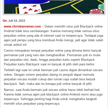
On:
Juli 18, 2022
www.christianrainer.com
– Dalam memilih situs judi Blackjack online
Android tidak bisa sembarangan. Karena memang tidak semua situs
perjudian online yang ada di internet saat ini terepercaya. Terdapat juga
agen judi penipu yang bisa membuat Anda merugi, jadi agar tidak salah
simak artikel ini!
Casino merupakan tempat perjudian online yang dimana berisi banyak
permainan judi yang seru dan menghasilkan. Permainan judi ini mulai
dari perjudian slot, dadu, hingga perjudian kartu seperti Blackjack.
Perjudian kartu Balckjack saat ini banyak di pilih oleh para bettor.
Terlebih lagi saat ini untuk bermain judi casino dapat dimainkan secara
online. Dengan sistem perjudian daring ini penjudi dapat memulai
perjudian secara mudah cukup dari rumah saja sudah bisa berjudi
blackjack. Nah, maka dari itu kenapa judi online banyak di pilih.
Namun, saat Anda bermain judi secara online harus lebih berhati-hati.
Karena tidak semua agen judi blackjack online Android resmi atau juga
terpercaya. Sehingga penting bagi Anda untuk mengetahui langkah
memilih situs perjudian yang terpercaya.