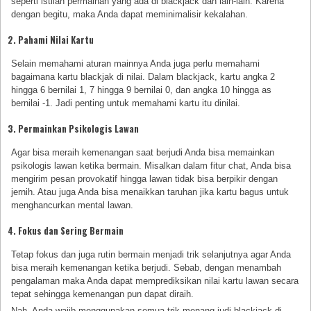
seperti istilah permainan yang ada di blackjack dan lain-lain. Karena
dengan begitu, maka Anda dapat meminimalisir kekalahan.
2. Pahami Nilai Kartu
Selain memahami aturan mainnya Anda juga perlu memahami
bagaimana kartu blackjak di nilai. Dalam blackjack, kartu angka 2
hingga 6 bernilai 1, 7 hingga 9 bernilai 0, dan angka 10 hingga as
bernilai -1. Jadi penting untuk memahami kartu itu dinilai.
3. Permainkan Psikologis Lawan
Agar bisa meraih kemenangan saat berjudi Anda bisa memainkan
psikologis lawan ketika bermain. Misalkan dalam fitur chat, Anda bisa
mengirim pesan provokatif hingga lawan tidak bisa berpikir dengan
jernih. Atau juga Anda bisa menaikkan taruhan jika kartu bagus untuk
menghancurkan mental lawan.
4. Fokus dan Sering Bermain
Tetap fokus dan juga rutin bermain menjadi trik selanjutnya agar Anda
bisa meraih kemenangan ketika berjudi. Sebab, dengan menambah
pengalaman maka Anda dapat memprediksikan nilai kartu lawan secara
tepat sehingga kemenangan pun dapat diraih.
Nah, Anda wajib menggunakan semua trik menang judi blackjack di