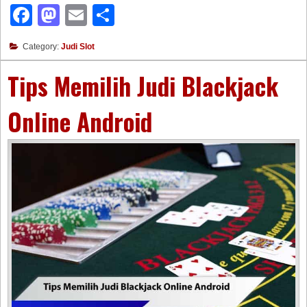
F
M
E
S
a
a
m
h
Category:
Judi Slot
c
st
ai
ar
Tips Memilih Judi Blackjack
e
o
l
e
b
d
Online Android
o
o
o
n
k