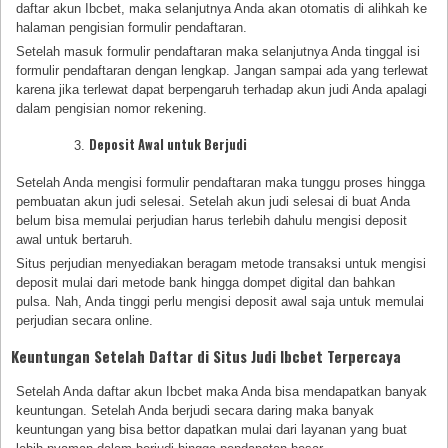
daftar akun Ibcbet, maka selanjutnya Anda akan otomatis di alihkah ke
halaman pengisian formulir pendaftaran.
Setelah masuk formulir pendaftaran maka selanjutnya Anda tinggal isi
formulir pendaftaran dengan lengkap. Jangan sampai ada yang terlewat
karena jika terlewat dapat berpengaruh terhadap akun judi Anda apalagi
dalam pengisian nomor rekening.
Deposit Awal untuk Berjudi
Setelah Anda mengisi formulir pendaftaran maka tunggu proses hingga
pembuatan akun judi selesai. Setelah akun judi selesai di buat Anda
belum bisa memulai perjudian harus terlebih dahulu mengisi deposit
awal untuk bertaruh.
Situs perjudian menyediakan beragam metode transaksi untuk mengisi
deposit mulai dari metode bank hingga dompet digital dan bahkan
pulsa. Nah, Anda tinggi perlu mengisi deposit awal saja untuk memulai
perjudian secara online.
Keuntungan Setelah Daftar di Situs Judi Ibcbet Terpercaya
Setelah Anda daftar akun Ibcbet maka Anda bisa mendapatkan banyak
keuntungan. Setelah Anda berjudi secara daring maka banyak
keuntungan yang bisa bettor dapatkan mulai dari layanan yang buat