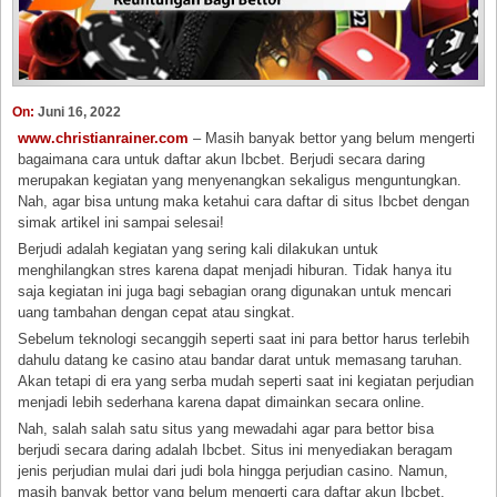
On:
Juni 16, 2022
www.christianrainer.com
– Masih banyak bettor yang belum mengerti
bagaimana cara untuk daftar akun Ibcbet. Berjudi secara daring
merupakan kegiatan yang menyenangkan sekaligus menguntungkan.
Nah, agar bisa untung maka ketahui cara daftar di situs Ibcbet dengan
simak artikel ini sampai selesai!
Berjudi adalah kegiatan yang sering kali dilakukan untuk
menghilangkan stres karena dapat menjadi hiburan. Tidak hanya itu
saja kegiatan ini juga bagi sebagian orang digunakan untuk mencari
uang tambahan dengan cepat atau singkat.
Sebelum teknologi secanggih seperti saat ini para bettor harus terlebih
dahulu datang ke casino atau bandar darat untuk memasang taruhan.
Akan tetapi di era yang serba mudah seperti saat ini kegiatan perjudian
menjadi lebih sederhana karena dapat dimainkan secara online.
Nah, salah salah satu situs yang mewadahi agar para bettor bisa
berjudi secara daring adalah Ibcbet. Situs ini menyediakan beragam
jenis perjudian mulai dari judi bola hingga perjudian casino. Namun,
masih banyak bettor yang belum mengerti cara daftar akun Ibcbet.