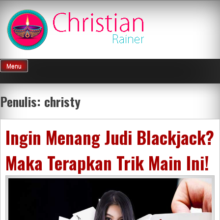
Skip
to
content
Main taruhan online di bandar Indonesia yang memberikan banyak bonus saat melakukan
daftar akun bola 88. Agen kami juga menyediakan permainan idn poker resmi
Menu
Penulis:
christy
Ingin Menang Judi Blackjack?
Maka Terapkan Trik Main Ini!