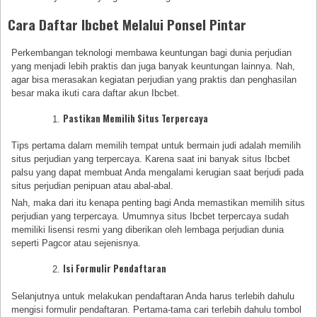
Cara Daftar Ibcbet Melalui Ponsel Pintar
Perkembangan teknologi membawa keuntungan bagi dunia perjudian
yang menjadi lebih praktis dan juga banyak keuntungan lainnya. Nah,
agar bisa merasakan kegiatan perjudian yang praktis dan penghasilan
besar maka ikuti cara daftar akun Ibcbet.
Pastikan Memilih Situs Terpercaya
Tips pertama dalam memilih tempat untuk bermain judi adalah memilih
situs perjudian yang terpercaya. Karena saat ini banyak situs Ibcbet
palsu yang dapat membuat Anda mengalami kerugian saat berjudi pada
situs perjudian penipuan atau abal-abal.
Nah, maka dari itu kenapa penting bagi Anda memastikan memilih situs
perjudian yang terpercaya. Umumnya situs Ibcbet terpercaya sudah
memiliki lisensi resmi yang diberikan oleh lembaga perjudian dunia
seperti Pagcor atau sejenisnya.
Isi Formulir Pendaftaran
Selanjutnya untuk melakukan pendaftaran Anda harus terlebih dahulu
mengisi formulir pendaftaran. Pertama-tama cari terlebih dahulu tombol