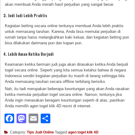
akan membuat Anda meraih hasil perjudian yang sangat besar.
3. Judi Jadi Lebih Praktis
Kegiatan betting secara online tentunya membuat Anda lebih praktis
untuk memasang taruhan. Karena, Anda bisa memulai perjudian di
rumah tanpa harus melangkahkan kaki keluar, dan kegiatan betting pun
bisa dilakukan darimana pun dan kapan pun.
4. Lebih Aman Ketika Berjudi
Keamanan ketika bermain judi juga akan dirasakan ketika Anda berjudi
togel secara online. Seperti yang kita semua ketahui bahwa di negara
Indonesia sendiri kegiatan perjudian itu masih di larang sehingga bila
Anda memasang taruhan secara offlline terbilang berisiko.
Nah, itu tadi merupakan beberapa keuntungan yang akan Anda rasakan
ketika memulai perjudian togel secara online. Namun, tentunya jika
Anda ingin merasakan beragam keuntungan seperti di atas, pastikan
Anda memilih agen togel klik 4D resmi di internet.
F
M
E
S
a
a
m
h
Category:
Tips Judi Online
Tagged
agen togel klik 4D