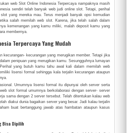
ukan web Slot Online Indonesia Terpercaya nampaknya masih
nesia sendiri telah banyak web judi online slot. Tetapi, perihal
 slot yang mereka mau. Terus menjadi banyak opsi kemudian
tika salah memilah web slot. Karena, jika telah salah dalam
nnya kemenangan yang kamu miliki, malah deposit kamu yang
para membernya.
nesia Terpercaya Yang Mudah
an kecurangan- kecurangan yang merugikan member. Tetapi jika
mus dalam penipuan yang merugikan kamu. Sesungguhnya lumayan
Perihal yang butuh kamu tahu awal kali dalam memilah web
iliki lisensi formal sehingga kala terjalin kecurangan ataupun
nnya.
sional. Umumnya lisensi formal itu dipunyai oleh server serta
ta web slot formal umumnya berkolaborasi dengan server- server
ja sama dengan 2 server tersebut. Telah ditentukan kalau web
elah diakui dunia bagaikan server yang besar. Jadi kalau terjalin
paham buat bertanggung jawab atas hambatan ataupun kasus
Bisa Dipilih