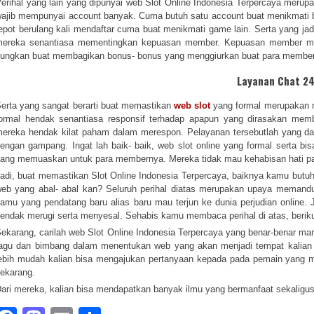
erihal yang lain yang dipunyai web Slot Online Indonesia Terpercaya merup
ajib mempunyai account banyak. Cuma butuh satu account buat menikmati 
epot berulang kali mendaftar cuma buat menikmati game lain. Serta yang jad
ereka senantiasa mementingkan kepuasan member. Kepuasan member mer
ungkan buat membagikan bonus- bonus yang menggiurkan buat para membe
Layanan Chat 2
erta yang sangat berarti buat memastikan
web slot
yang formal merupakan m
ormal hendak senantiasa responsif terhadap apapun yang dirasakan mem
ereka hendak kilat paham dalam merespon. Pelayanan tersebutlah yang da
engan gampang. Ingat lah baik- baik, web slot online yang formal serta b
ang memuaskan untuk para membernya. Mereka tidak mau kehabisan hati p
adi, buat memastikan Slot Online Indonesia Terpercaya, baiknya kamu butu
eb yang abal- abal kan? Seluruh perihal diatas merupakan upaya memandu
amu yang pendatang baru alias baru mau terjun ke dunia perjudian online.
endak merugi serta menyesal. Sehabis kamu membaca perihal di atas, berik
ekarang, carilah web Slot Online Indonesia Terpercaya yang benar-benar 
agu dan bimbang dalam menentukan web yang akan menjadi tempat kalian 
ebih mudah kalian bisa mengajukan pertanyaan kepada pada pemain yang 
ekarang.
ari mereka, kalian bisa mendapatkan banyak ilmu yang bermanfaat sekaligus j