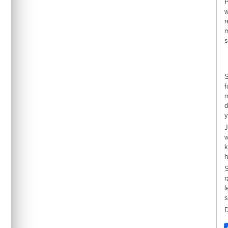
P
w
r
m
s
S
f
m
d
y
J
w
k
h
S
r
l
s
D