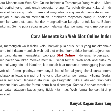
ara Menentukan Web Slot Online Indonesia Terpercaya Yang Mudah – Ment
adi perihal yang rumit untuk sebagian orang. Ya, butuh dikenal kalau di Indo
ersebut lah yang malah membuat mayoritas orang susah memastikan web
enjadi susah dalam memastikan. Ketakutan mayoritas orang itu adalah ke
emilah web slot, pasti hendak menghadirkan kerugian untuk kamu. Buka
erkuras. Sering pula sebagian web melaksanakan penipuan yang merugikan 
Cara Menentukan Web Slot Online Indo
a, memanglah wajib diakui kalau banyak pula situs- situs yang melaksanak
amu teliti dalam memilah web judi slot online, kamu tidak hendak terjeru
gampang dalam memastikan web judi
Slot Online
Indonesia Terpercaya. 
erupakan yakinkan mereka memiliki lisensi formal. Web abal- abal tidak mem
al- hal yang tidak di idamkan, kita susah buat menuntut pertanggung jawaba
eb slot formal pastinya mempunyai lisensi formal yang diakui dunia interna
idapatkan lewat izin judi online yang dikeluarkan pemerintah Filipina. Ser
esar semacam Habanero ataupun juga Pragmatic. Jika suatu web telah beker
ersebut ialah web slot formal serta bisa dipercaya. Karena 2 server tersebut t
ambatan ataupun kasus yang tidak kita mau. Web formal hendak kilat 
ersebut.
Banyak Ragam Game Yang 