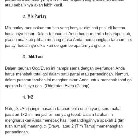
atau sebaliknya akan lebih kecil.
Mix Parlay
Mix parlay merupakan taruhan yang banyak diminati penjudi karena
hadiahnya besar. Dalam taruhan ini Anda harus memilih beberapa klub,
jika semua klub pilihan menang maka Anda memenangkan taruhan mix
parlay, hadiahnya dikalikan dengan berapa tim yang di pilih.
Odd/Even
Dalam taruhan Odd/Even ini hampir sama dengan over/under, Anda
harus menebak total gol dalam satu partai atau pertandingan. Namun,
dalam pasaran taruhan ini mengharuskan Anda untuk menebak total gol
apakah hasilnya ganji (Odd) atau Even (Genap).
1×2
Nah, jika Anda ingin pasaran taruhan bola online yang seru maka
pasaran 1×2 ini menjadi pilihan yang tepat. Dalam taruhan ini
mengharuskan Anda menebak hasil pertandingannya apakah 1 (tim
tuan rumah) menang, x (Draw), atau 2 (Tim Tamu) memenangkan
pertandingan.