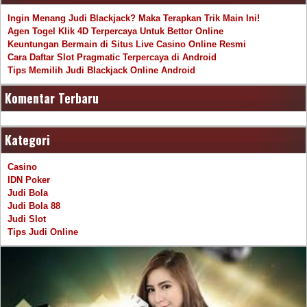
o
n
Ingin Menang Judi Blackjack? Maka Terapkan Trik Main Ini!
k
Agen Togel Klik 4D Terpercaya Untuk Bettor Online
Keuntungan Bermain di Situs Live Casino Online Resmi
Cara Daftar Slot Pragmatic Terpercaya di Android
Tips Memilih Judi Blackjack Online Android
Komentar Terbaru
Kategori
Casino
IDN Poker
Judi Bola
Judi Bola 88
Judi Slot
Tips Judi Online