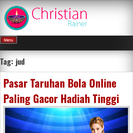
Skip
to
content
Main taruhan online di bandar Indonesia yang memberikan banyak bonus saat melakukan
daftar akun bola 88. Agen kami juga menyediakan permainan idn poker resmi
Menu
Tag:
jud
Pasar Taruhan Bola Online
Paling Gacor Hadiah Tinggi