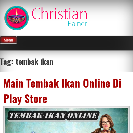
Skip
to
content
Main taruhan online di bandar Indonesia yang memberikan banyak bonus saat melakukan
daftar akun bola 88. Agen kami juga menyediakan permainan idn poker resmi
Menu
Tag:
tembak ikan
Main Tembak Ikan Online Di
Play Store