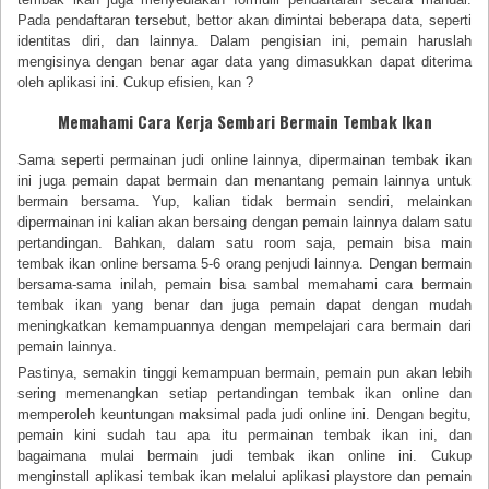
Pada pendaftaran tersebut, bettor akan dimintai beberapa data, seperti
identitas diri, dan lainnya. Dalam pengisian ini, pemain haruslah
mengisinya dengan benar agar data yang dimasukkan dapat diterima
oleh aplikasi ini. Cukup efisien, kan ?
Memahami Cara Kerja Sembari Bermain Tembak Ikan
Sama seperti permainan judi online lainnya, dipermainan tembak ikan
ini juga pemain dapat bermain dan menantang pemain lainnya untuk
bermain bersama. Yup, kalian tidak bermain sendiri, melainkan
dipermainan ini kalian akan bersaing dengan pemain lainnya dalam satu
pertandingan. Bahkan, dalam satu room saja, pemain bisa main
tembak ikan online bersama 5-6 orang penjudi lainnya. Dengan bermain
bersama-sama inilah, pemain bisa sambal memahami cara bermain
tembak ikan yang benar dan juga pemain dapat dengan mudah
meningkatkan kemampuannya dengan mempelajari cara bermain dari
pemain lainnya.
Pastinya, semakin tinggi kemampuan bermain, pemain pun akan lebih
sering memenangkan setiap pertandingan tembak ikan online dan
memperoleh keuntungan maksimal pada judi online ini. Dengan begitu,
pemain kini sudah tau apa itu permainan tembak ikan ini, dan
bagaimana mulai bermain judi tembak ikan online ini. Cukup
menginstall aplikasi tembak ikan melalui aplikasi playstore dan pemain