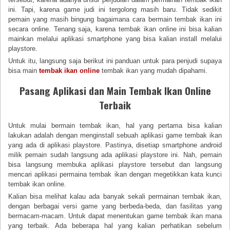
ini. Tapi, karena game judi ini tergolong masih baru. Tidak sedikit
pemain yang masih bingung bagaimana cara bermain tembak ikan ini
secara online. Tenang saja, karena tembak ikan online ini bisa kalian
mainkan melalui aplikasi smartphone yang bisa kalian install melalui
playstore.
Untuk itu, langsung saja berikut ini panduan untuk para penjudi supaya
bisa main
tembak ikan online
tembak ikan yang mudah dipahami.
Pasang Aplikasi dan Main Tembak Ikan Online
Terbaik
Untuk mulai bermain tembak ikan, hal yang pertama bisa kalian
lakukan adalah dengan menginstall sebuah aplikasi game tembak ikan
yang ada di aplikasi playstore. Pastinya, disetiap smartphone android
milik pemain sudah langsung ada aplikasi playstore ini. Nah, pemain
bisa langsung membuka aplikasi playstore tersebut dan langsung
mencari aplikasi permaina tembak ikan dengan megetikkan kata kunci
tembak ikan online.
Kalian bisa melihat kalau ada banyak sekali permainan tembak ikan,
dengan berbagai versi game yang berbeda-beda, dan fasilitas yang
bermacam-macam. Untuk dapat menentukan game tembak ikan mana
yang terbaik. Ada beberapa hal yang kalian perhatikan sebelum