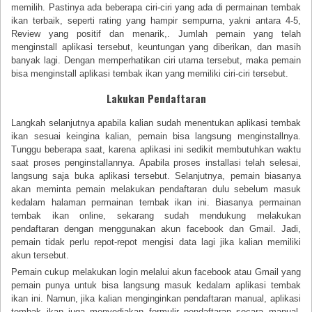
memilih. Pastinya ada beberapa ciri-ciri yang ada di permainan tembak
ikan terbaik, seperti rating yang hampir sempurna, yakni antara 4-5,
Review yang positif dan menarik,. Jumlah pemain yang telah
menginstall aplikasi tersebut, keuntungan yang diberikan, dan masih
banyak lagi. Dengan memperhatikan ciri utama tersebut, maka pemain
bisa menginstall aplikasi tembak ikan yang memiliki ciri-ciri tersebut.
Lakukan Pendaftaran
Langkah selanjutnya apabila kalian sudah menentukan aplikasi tembak
ikan sesuai keingina kalian, pemain bisa langsung menginstallnya.
Tunggu beberapa saat, karena aplikasi ini sedikit membutuhkan waktu
saat proses penginstallannya. Apabila proses installasi telah selesai,
langsung saja buka aplikasi tersebut. Selanjutnya, pemain biasanya
akan meminta pemain melakukan pendaftaran dulu sebelum masuk
kedalam halaman permainan tembak ikan ini. Biasanya permainan
tembak ikan online, sekarang sudah mendukung melakukan
pendaftaran dengan menggunakan akun facebook dan Gmail. Jadi,
pemain tidak perlu repot-repot mengisi data lagi jika kalian memiliki
akun tersebut.
Pemain cukup melakukan login melalui akun facebook atau Gmail yang
pemain punya untuk bisa langsung masuk kedalam aplikasi tembak
ikan ini. Namun, jika kalian menginginkan pendaftaran manual, aplikasi
tembak ikan juga menyediakan formulir pendaftaran secara manual.