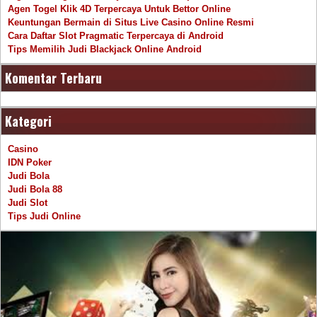
Agen Togel Klik 4D Terpercaya Untuk Bettor Online
o
n
Keuntungan Bermain di Situs Live Casino Online Resmi
k
Cara Daftar Slot Pragmatic Terpercaya di Android
Tips Memilih Judi Blackjack Online Android
Komentar Terbaru
Kategori
Casino
IDN Poker
Judi Bola
Judi Bola 88
Judi Slot
Tips Judi Online