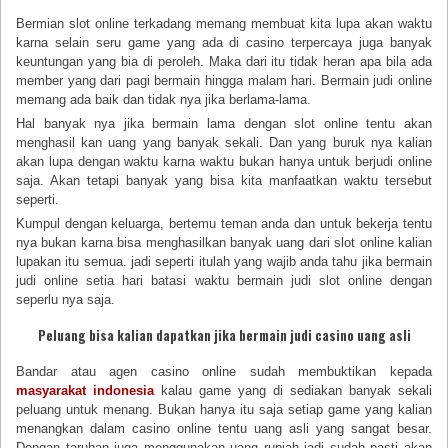
Bermian slot online terkadang memang membuat kita lupa akan waktu
karna selain seru game yang ada di casino terpercaya juga banyak
keuntungan yang bia di peroleh. Maka dari itu tidak heran apa bila ada
member yang dari pagi bermain hingga malam hari. Bermain judi online
memang ada baik dan tidak nya jika berlama-lama.
Hal banyak nya jika bermain lama dengan slot online tentu akan
menghasil kan uang yang banyak sekali. Dan yang buruk nya kalian
akan lupa dengan waktu karna waktu bukan hanya untuk berjudi online
saja. Akan tetapi banyak yang bisa kita manfaatkan waktu tersebut
seperti.
Kumpul dengan keluarga, bertemu teman anda dan untuk bekerja tentu
nya bukan karna bisa menghasilkan banyak uang dari slot online kalian
lupakan itu semua. jadi seperti itulah yang wajib anda tahu jika bermain
judi online setia hari batasi waktu bermain judi slot online dengan
seperlu nya saja.
Peluang bisa kalian dapatkan jika bermain judi casino uang asli
Bandar atau agen casino online sudah membuktikan kepada
masyarakat indonesia
kalau game yang di sediakan banyak sekali
peluang untuk menang. Bukan hanya itu saja setiap game yang kalian
menangkan dalam casino online tentu uang asli yang sangat besar.
Dengan taruhan juga menggunakan uang rupiah jadi sudah pasti akan