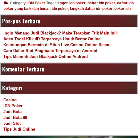
Category:
IDN Poker
Tagged
agen idn poker
,
daftar idn poker
,
daftar idn
c
st
ai
ar
poker yang baik dan benar
,
idn poker
,
langkah daftar idn poker
,
poker idn
e
o
l
e
Pos-pos Terbaru
b
d
Ingin Menang Judi Blackjack? Maka Terapkan Trik Main Ini!
o
o
Agen Togel Klik 4D Terpercaya Untuk Bettor Online
Keuntungan Bermain di Situs Live Casino Online Resmi
o
n
Cara Daftar Slot Pragmatic Terpercaya di Android
k
Tips Memilih Judi Blackjack Online Android
Komentar Terbaru
Kategori
Casino
IDN Poker
Judi Bola
Judi Bola 88
Judi Slot
Tips Judi Online