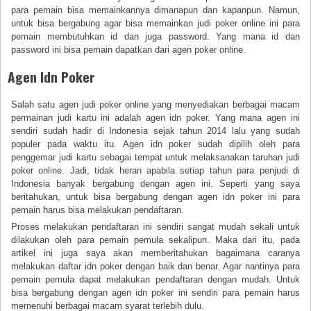
para pemain bisa memainkannya dimanapun dan kapanpun. Namun,
untuk bisa bergabung agar bisa memainkan judi poker online ini para
pemain membutuhkan id dan juga password. Yang mana id dan
password ini bisa pemain dapatkan dari agen poker online.
Agen Idn Poker
Salah satu agen judi poker online yang menyediakan berbagai macam
permainan judi kartu ini adalah agen idn poker. Yang mana agen ini
sendiri sudah hadir di Indonesia sejak tahun 2014 lalu yang sudah
populer pada waktu itu. Agen idn poker sudah dipilih oleh para
penggemar judi kartu sebagai tempat untuk melaksanakan taruhan judi
poker online. Jadi, tidak heran apabila setiap tahun para penjudi di
Indonesia banyak bergabung dengan agen ini. Seperti yang saya
beritahukan, untuk bisa bergabung dengan agen idn poker ini para
pemain harus bisa melakukan pendaftaran.
Proses melakukan pendaftaran ini sendiri sangat mudah sekali untuk
dilakukan oleh para pemain pemula sekalipun. Maka dari itu, pada
artikel ini juga saya akan memberitahukan bagaimana caranya
melakukan daftar idn poker dengan baik dan benar. Agar nantinya para
pemain pemula dapat melakukan pendaftaran dengan mudah. Untuk
bisa bergabung dengan agen idn poker ini sendiri para pemain harus
memenuhi berbagai macam syarat terlebih dulu.