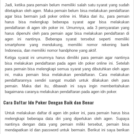
Jadi, ketika para pemain belum memiliki salah satu syarat yang sudah
ditetapkan oleh agen. Maka pemain belum bisa melakukan pendaftaran
agar bisa bermain judi poker online ini. Maka dari itu, para pemain
harus bisa melengkap beberapa syarat agar bisa melakukan
pendaftaran di agen idn poker ini. Umumnya, ada 3 persyaratan yang
harus dipenuhi oleh para pemain agar bisa melakukan pendaftaran di
agen ini nantinya. Beberapa syarat tersebut seperti memiliki
smartphone yang mendukung, memiliki nomor rekening bank
Indonesia, dan memiliki nomor handphone yang aktif.
Ketiga syarat ini umumnya harus dimiliki para pemain agar nantinya
bisa melakukan pendaftaran pada agen idn poker online ini. Setelah
para pemain bisa melengkapi semua syarat yang dibutuhkan oleh agen
ini, maka pemain bisa melakukan pendaftaran. Cara melakukan
pendaftarannya sendiri sangat mudah untuk dilakukan oleh para
pemain. Maka dari itu, dibawah ini saya ingin memberitahukan
bagaimana caranya melakukan pendaftaran pada agen idn poker.
Cara Daftar Idn Poker Dengan Baik dan Benar
Untuk melakukan daftar di agen idn poker ini, para pemain harus bisa
melengkapi beberapa data diri yang diperlukan oleh agen. Supaya
nantinya dengan data yang pemain miliki tersebut, pemain bisa
mendapatkan id dan password untuk bermain. Berikut ini saya berikan