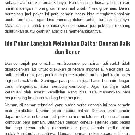
sebagai alat untuk memainkannya. Permainan ini biasanya dimainkan
minimal dengan 4 orang dan maksimal untuk 7 orang pemain. Dalam
permainan judi poker ini para pemain harus bisa mengkombinasikan
suatu kombinasi agar bisa menang dalam setiap taruhan nantinya.
Maka dari itu, untuk memenangkan permainan judi poker ini memang
dibutuhkan suatu keahlian agar bisa memenangkannya.
Idn Poker Langkah Melakukan Daftar Dengan Baik
dan Benar
Dan semenjak pemerintahan era Soeharto, permainan judi sudah tidak
diperbolehkan lagi untuk dilakukan di negara Indonesia. Maka dari itu,
sulit sekali untuk para penjudi ingin melakukan taruhan judi kartu poker
lagi pada waktu itu. Sehingga para pemain juga harus bermain dengan
cara mengumpat atau sembunyi-sembunyi. Agar nantinya tidak
ketahuan oleh aparat kepolisian yang bisa saja menangkap para
penjudi yang ketahuan sedang bermain judi.
Namun, di zaman teknologi yang sudah serba canggih ini para pemain
bisa melakukan taruhan poker secara online. Dimana para pemain
dapat melakukan taruhan judi poker online melalui smartphone ataupun
komputer para pemain. Ditambah dengan koneksi internet yang bagus
dan juga cepat, akan memperlancar para pemain ketika akan
melakukan taruhan nantinya. Dengan bermain poker secara online ini