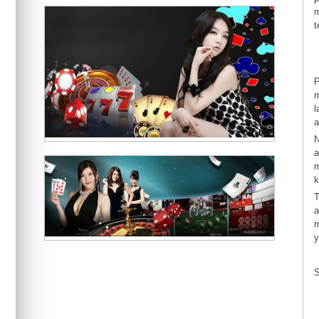
m
t
P
l
a
N
a
m
k
T
a
m
y
S