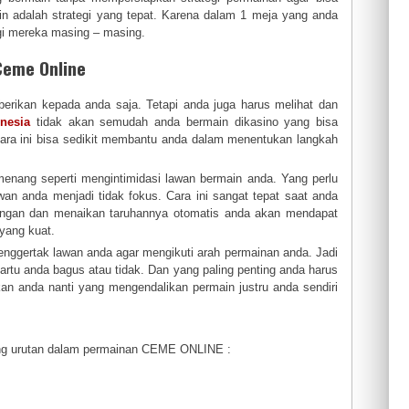
n adalah strategi yang tepat. Karena dalam 1 meja yang anda
gi mereka masing – masing.
Ceme Online
erikan kepada anda saja. Tetapi anda juga harus melihat dan
nesia
tidak akan semudah anda bermain dikasino yang bisa
cara ini bisa sedikit membantu anda dalam menentukan langkah
ang seperti mengintimidasi lawan bermain anda. Yang perlu
n anda menjadi tidak fokus. Cara ini sangat tepat saat anda
nangan dan menaikan taruhannya otomatis anda akan mendapat
 yang kuat.
enggertak lawan anda agar mengikuti arah permainan anda. Jadi
tu anda bagus atau tidak. Dan yang paling penting anda harus
kan anda nanti yang mengendalikan permain justru anda sendiri
tang urutan dalam permainan CEME ONLINE :