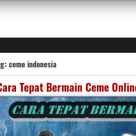
ukan daftar akun bola 88. Agen kami juga menyediakan permainan idn poker resmi
ag:
ceme indonesia
Cara Tepat Bermain Ceme Onlin