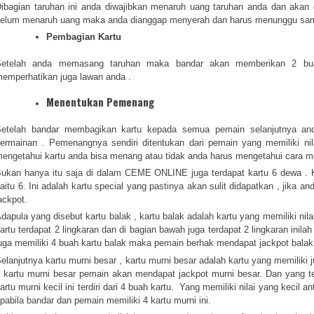
ibagian taruhan ini anda diwajibkan menaruh uang taruhan anda dan akan 
elum menaruh uang maka anda dianggap menyerah dan harus menunggu sampa
Pembagian Kartu
Setelah anda memasang taruhan maka bandar akan memberikan 2 bua
emperhatikan juga lawan anda .
Menentukan Pemenang
Setelah bandar membagikan kartu kepada semua pemain selanjutnya a
ermainan . Pemenangnya sendiri ditentukan dari pemain yang memiliki nil
engetahui kartu anda bisa menang atau tidak anda harus mengetahui cara men
ukan hanya itu saja di dalam CEME ONLINE juga terdapat kartu 6 dewa . Kart
aitu 6. Ini adalah kartu special yang pastinya akan sulit didapatkan , jika 
ackpot.
dapula yang disebut kartu balak , kartu balak adalah kartu yang memiliki ni
artu terdapat 2 lingkaran dan di bagian bawah juga terdapat 2 lingkaran ini
uga memiliki 4 buah kartu balak maka pemain berhak mendapat jackpot balak
elanjutnya kartu murni besar , kartu murni besar adalah kartu yang memiliki
 kartu murni besar pemain akan mendapat jackpot murni besar. Dan yang ter
artu murni kecil ini terdiri dari 4 buah kartu. Yang memiliki nilai yang keci
pabila bandar dan pemain memiliki 4 kartu murni ini.