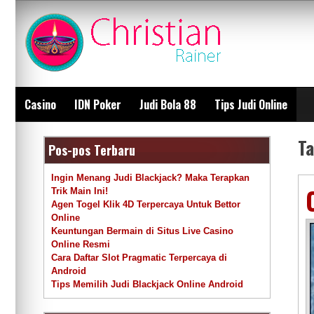
Skip
to
content
Main taruhan online di bandar Indonesia yang memberikan banyak bonus saat melak
Casino
IDN Poker
Judi Bola 88
Tips Judi Online
T
Pos-pos Terbaru
Ingin Menang Judi Blackjack? Maka Terapkan
Trik Main Ini!
Agen Togel Klik 4D Terpercaya Untuk Bettor
Online
Keuntungan Bermain di Situs Live Casino
Online Resmi
Cara Daftar Slot Pragmatic Terpercaya di
Android
Tips Memilih Judi Blackjack Online Android