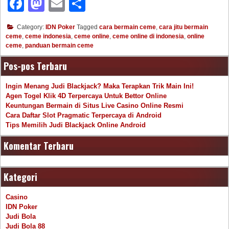
F
M
E
S
a
a
m
h
Category:
IDN Poker
Tagged
cara bermain ceme
,
cara jitu bermain
c
st
ai
ar
ceme
,
ceme indonesia
,
ceme online
,
ceme online di indonesia
,
online
ceme
,
panduan bermain ceme
e
o
l
e
Pos-pos Terbaru
b
d
o
o
Ingin Menang Judi Blackjack? Maka Terapkan Trik Main Ini!
Agen Togel Klik 4D Terpercaya Untuk Bettor Online
o
n
Keuntungan Bermain di Situs Live Casino Online Resmi
k
Cara Daftar Slot Pragmatic Terpercaya di Android
Tips Memilih Judi Blackjack Online Android
Komentar Terbaru
Kategori
Casino
IDN Poker
Judi Bola
Judi Bola 88