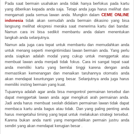
Pada saat bermain usahakan anda tidak hanya berfokus pada kartu
yang diberikan kepada anda saja. Tetapi anda juga harus melihat dan
mengamati pada semua lawan anda. Mungkin dalam
CEME ONLINE
indonesia
tidak akan semudah anda bermain dikasino yang bisa
langsung melihat ekspresi meraka saat menerima kartu dari bandar.
Namun cara ini bisa sedikit membantu anda dalam menentukan
langkah anda selanjutnya.
Namun ada juga cara tepat untuk membantu dan memudahkan anda
untuk menang seperti mengintimidasi lawan bermain anda. Yang perlu
anda siapkan adalah modal yang cukup untuk menggertak atau
membuat lawan anda menjadi tidak fokus. Cara ini sangat tepat saat
anda memiliki kartu yang bernilai tinggi karena dengan anda
memastikan kemenangan dan menaikan taruhannya otomatis anda
akan mendapat keuntungan yang besar. Selanjutnya anda juga harus
memiliki insting bermain yang kuat.
Tujuannya adalah agar anda bisa mengontrol permainan tersebut dan
dapat menggertak lawan anda agar mengikuti arah permainan anda.
Jadi anda harus membuat seolah didalam permainan lawan tidak dapat
membaca kartu anda bagus atau tidak. Dan yang paling penting anda
harus mengetahui timing yang tepat untuk melakukan strategi tersebut.
Karena bukan anda nanti yang mengendalikan permain justru anda
sendiri yang akan mendapat kerugian besar .