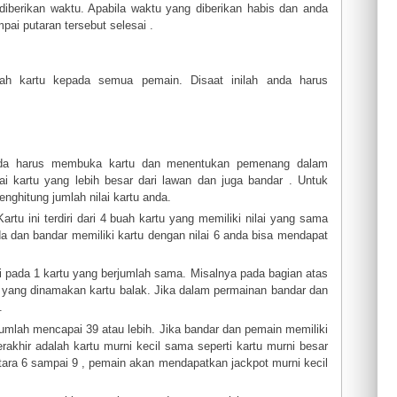
diberikan waktu. Apabila waktu yang diberikan habis dan anda
i putaran tersebut selesai .
h kartu kepada semua pemain. Disaat inilah anda harus
nda harus membuka kartu dan menentukan pemenang dalam
ai kartu yang lebih besar dari lawan dan juga bandar . Untuk
ghitung jumlah nilai kartu anda.
u ini terdiri dari 4 buah kartu yang memiliki nilai yang sama
anda dan bandar memiliki kartu dengan nilai 6 anda bisa mendapat
lai pada 1 kartu yang berjumlah sama. Misalnya pada bagian atas
lah yang dinamakan kartu balak. Jika dalam permainan bandar dan
.
 jumlah mencapai 39 atau lebih. Jika bandar dan pemain memiliki
akhir adalah kartu murni kecil sama seperti kartu murni besar
l antara 6 sampai 9 , pemain akan mendapatkan jackpot murni kecil