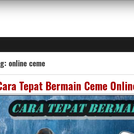
ukan daftar akun bola 88. Agen kami juga menyediakan permainan idn poker resmi
ag:
online ceme
Cara Tepat Bermain Ceme Onlin